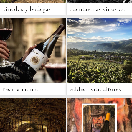
viñedos y bodegas
cuentaviñas vinos de
sierra cantabria
origen
teso la monja
valdesil viticultores