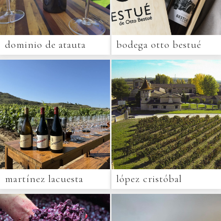
dominio de atauta
bodega otto bestué
martínez lacuesta
lópez cristóbal