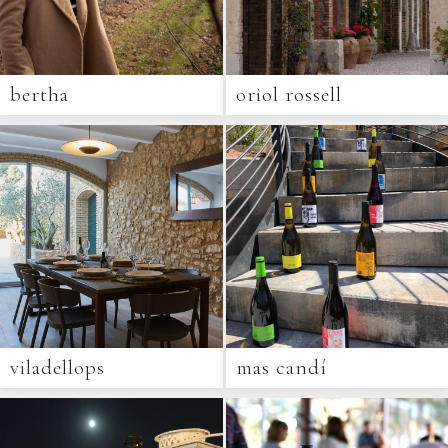
bertha
oriol rossell
viladellops
mas candí