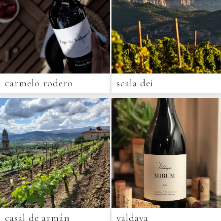
carmelo rodero
scala dei
casal de armán
valdaya