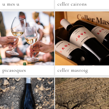
u mes u
celler cairons
picasoques
celler masroig