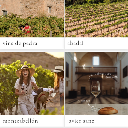
vins de pedra
abadal
monteabellón
javier sanz