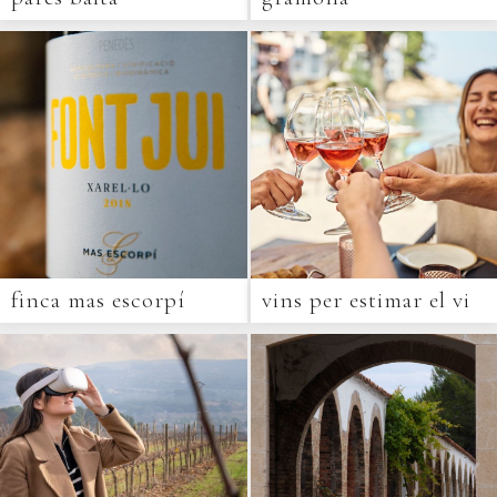
finca mas escorpí
vins per estimar el vi