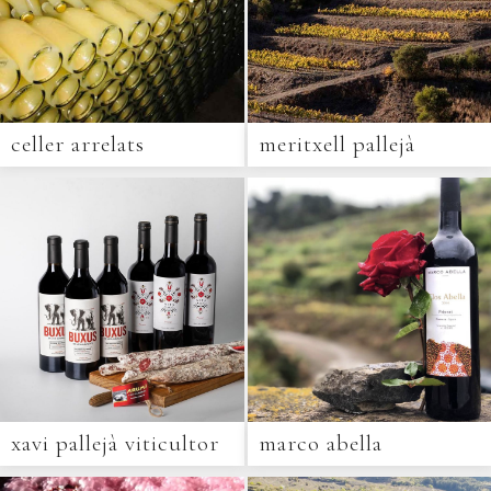
celler arrelats
meritxell pallejà
xavi pallejà viticultor
marco abella