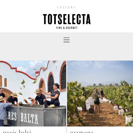
CELLERS
parés baltà
gramona