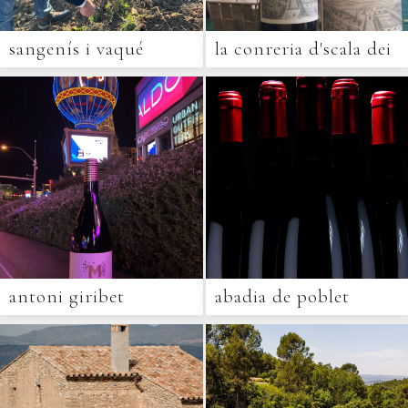
sangenís i vaqué
la conreria d'scala dei
antoni giribet
abadia de poblet