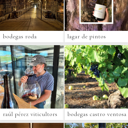
bodegas roda
lagar de pintos
raúl pérez viticultors
bodegas castro ventosa