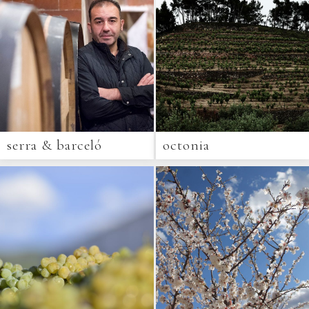
serra & barceló
octonia