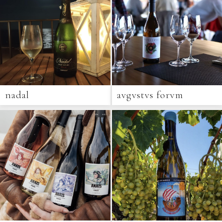
nadal
avgvstvs forvm