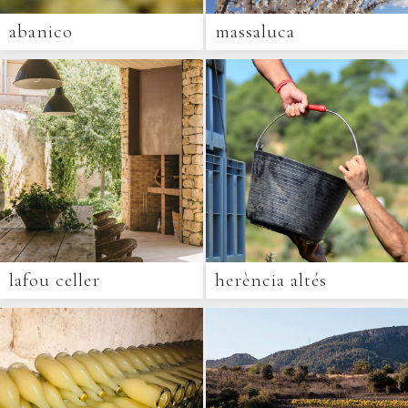
abanico
massaluca
lafou celler
herència altés