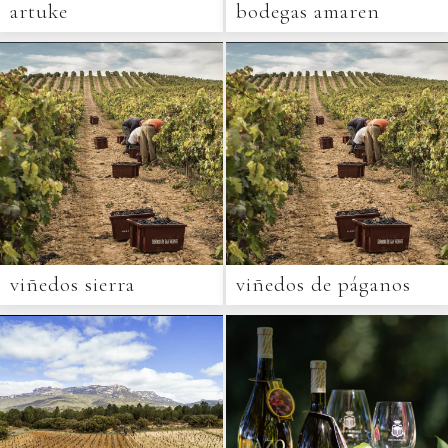
artuke
bodegas amaren
viñedos sierra
viñedos de páganos
cantabria