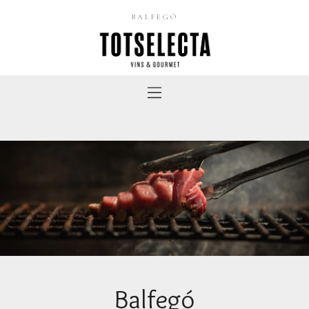
BALFEGÓ
Balfegó