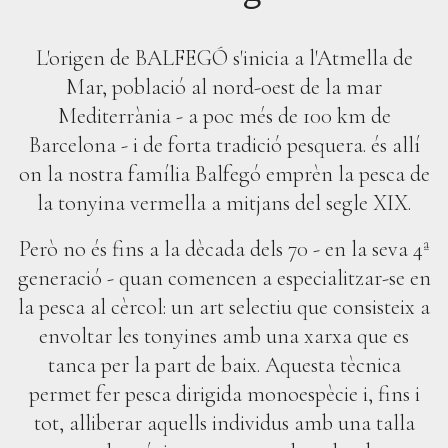
L'origen de BALFEGÓ s'inicia a l'Atmella de
Mar, població al nord-oest de la mar
Mediterrània - a poc més de 100 km de
Barcelona - i de forta tradició pesquera. és allí
on la nostra família Balfegó emprèn la pesca de
la tonyina vermella a mitjans del segle XIX.
Però no és fins a la dècada dels 70 - en la seva 4ª
generació - quan comencen a especialitzar-se en
la pesca al cèrcol: un art selectiu que consisteix a
envoltar les tonyines amb una xarxa que es
tanca per la part de baix. Aquesta tècnica
permet fer pesca dirigida monoespècie i, fins i
tot, alliberar aquells individus amb una talla