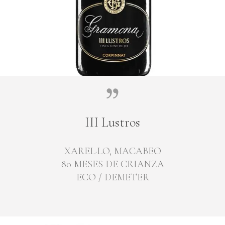
III Lustros
XAREL·LO, MACABEO
80 MESES DE CRIANZA
ECO / DEMETER