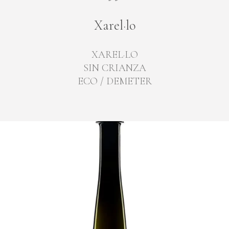
Xarel·lo
XAREL·LO
SIN CRIANZA
ECO / DEMETER