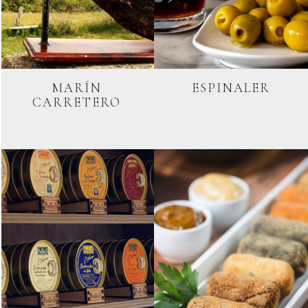
MARÍN
ESPINALER
CARRETERO