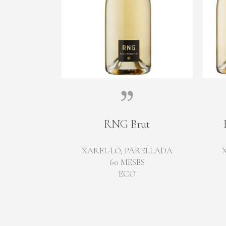
RNG Brut
XAREL·LO, PARELLADA
60 MESES
ECO