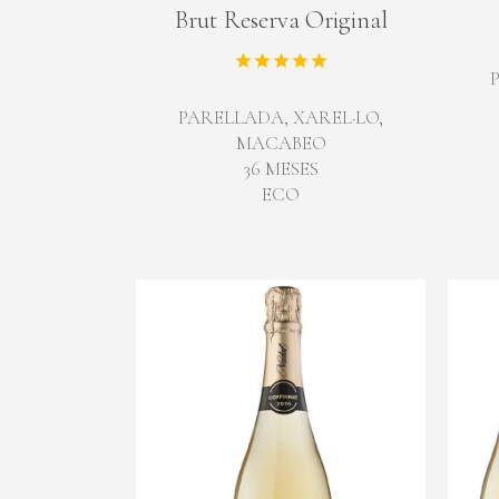
Brut Reserva Original
PARELLADA, XAREL·LO,
MACABEO
36 MESES
ECO