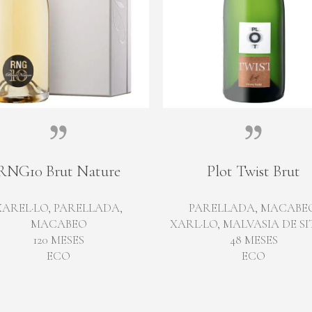
RNG10 Brut Nature
Plot Twist Brut
XAREL·LO, PARELLADA,
PARELLADA, MACABEO
MACABEO
XARL·LO, MALVASIA DE S
120 MESES
48 MESES
ECO
ECO