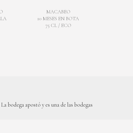
O
MACABEO
LLA
10 MESES EN BOTA
75 CL / ECO
 La bodega apostó y es una de las bodegas