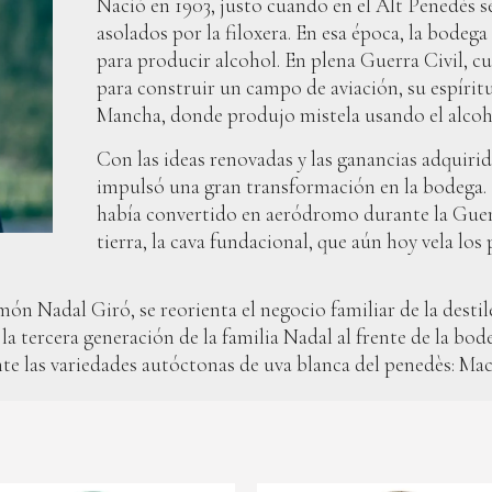
Nació en 1903, justo cuando en el Alt Penedès se
asolados por la filoxera. En esa época, la bodega
para producir alcohol. En plena Guerra Civil, c
para construir un campo de aviación, su espírit
Mancha, donde produjo mistela usando el alcohol
Con las ideas renovadas y las ganancias adquirid
impulsó una gran transformación en la bodega. En
había convertido en aeródromo durante la Guerr
tierra, la cava fundacional, que aún hoy vela lo
 Nadal Giró, se reorienta el negocio familiar de la destile
la tercera generación de la familia Nadal al frente de la bod
nte las variedades autóctonas de uva blanca del penedès: Macab