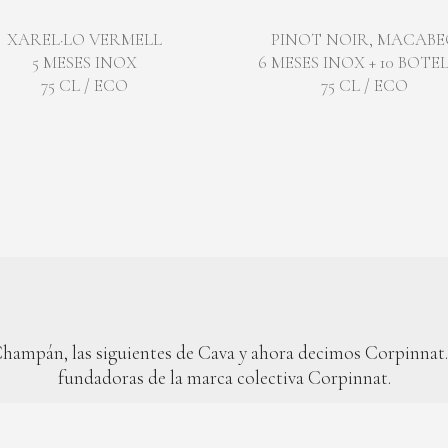
XAREL·LO VERMELL
PINOT NOIR, MACABE
5 MESES INOX
6 MESES INOX + 10 BOTE
75 CL / ECO
75 CL / ECO
hampán, las siguientes de Cava y ahora decimos Corpinnat.
fundadoras de la marca colectiva Corpinnat.