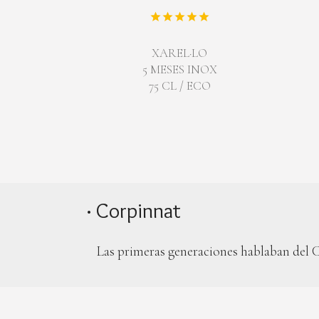
XAREL·LO
5 MESES INOX
75 CL / ECO
· Corpinnat
Las primeras generaciones hablaban del C