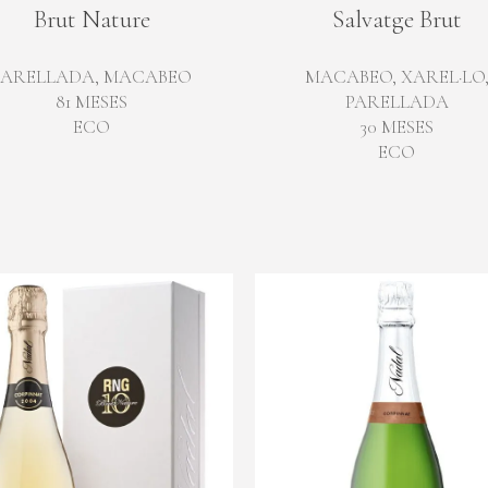
Brut Nature
Salvatge Brut
PARELLADA, MACABEO
MACABEO, XAREL·LO
81 MESES
PARELLADA
ECO
30 MESES
ECO