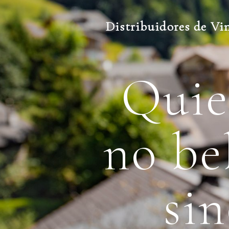
Distribuidores de Vi
Quie
no be
si