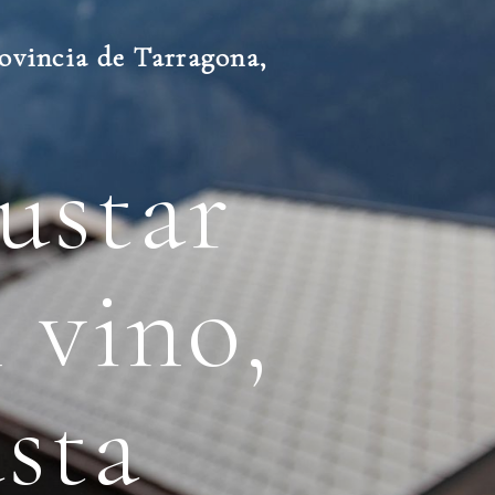
ovincia de Tarragona,
ustar
 vino,
sta