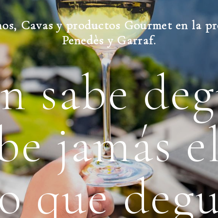
nos, Cavas y productos Gourmet en la pr
Penedès y Garraf.
n sabe deg
be jamás el
no que degu