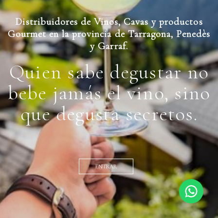
Distribuidores de Vinos, Cavas y productos
Gourmet en la provincia de Tarragona, Penedès
y Garraf.
Quien sabe degustar no
bebe jamás el vino, sino
que degusta secretos.
ENTRAR