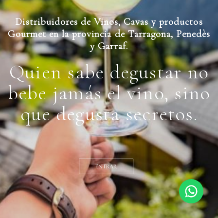
Distribuidores de Vinos, Cavas y productos
Gourmet en la provincia de Tarragona, Penedès
y Garraf.
Quien sabe degustar no
bebe jamás el vino, sino
que degusta secretos.
ENTRAR