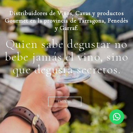
Distribuidores de Vinos, Cavas y productos
Gourmet en la provincia de Tarragona, Penedès
y Garraf.
Quien sabe degustar no
bebe jamás el vino, sino
que degusta secretos.
ENTRAR