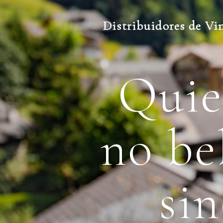
Distribuidores de Vi
Quie
no be
si