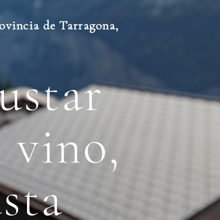
ovincia de Tarragona,
ustar
 vino,
sta