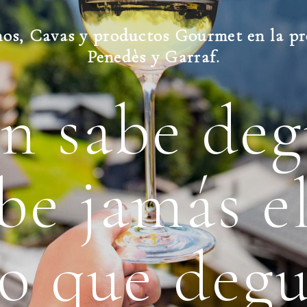
nos, Cavas y productos Gourmet en la pr
Penedès y Garraf.
n sabe deg
be jamás el
no que degu