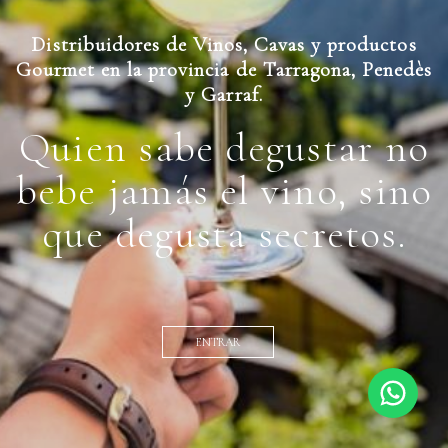
Distribuidores de Vinos, Cavas y productos
Gourmet en la provincia de Tarragona, Penedès
y Garraf.
Quien sabe degustar no
bebe jamás el vino, sino
que degusta secretos.
ENTRAR