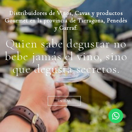
Distribuidores de Vinos, Cavas y productos
Gourmet en la provincia de Tarragona, Penedès
y Garraf.
Quien sabe degustar no
bebe jamás el vino, sino
que degusta secretos.
ENTRAR