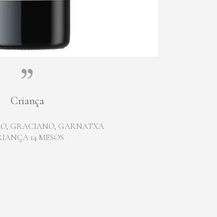
Criança
O, GRACIANO, GARNATXA
IANÇA 14 MESOS