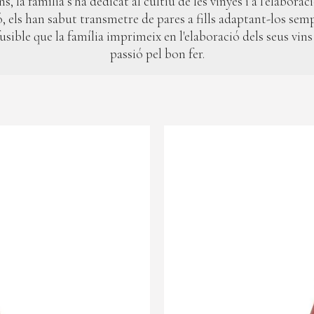
s, la família s'ha dedicat al cultiu de les vinyes i a l'elaborac
, els han sabut transmetre de pares a fills adaptant-los semp
onfusible que la família imprimeix en l'elaboració dels seus v
passió pel bon fer.