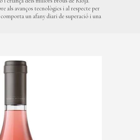
ió i criança dels millors brous de Rioja.
re als avanços tecnològics i al respecte per
ins comporta un afany diari de superació i una