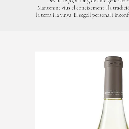
Des de 1870, al llarg de cinc generacion
Mantenint vius el coneixement i la tradició
la terra i la vinya. El segell personal i inc