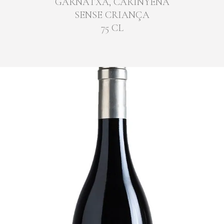
GARNATXA, CARINYENA
SENSE CRIANÇA
75 CL