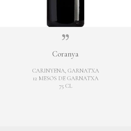
Coranya
CARINYENA, GARNATXA
12 MESOS DE GARNATXA
75 CL