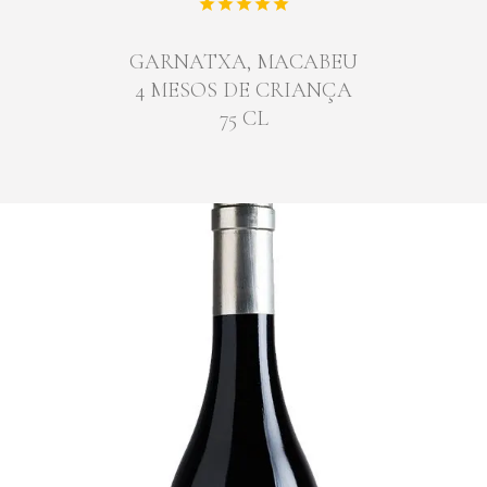
GARNATXA, MACABEU
4 MESOS DE CRIANÇA
75 CL