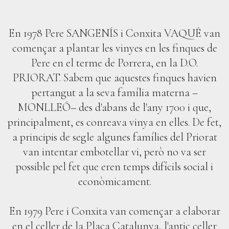
En 1978 Pere SANGENÍS i Conxita VAQUÉ van
començar a plantar les vinyes en les finques de
Pere en el terme de Porrera, en la D.O.
PRIORAT. Sabem que aquestes finques havien
pertangut a la seva família materna –
MONLLEÓ– des d'abans de l'any 1700 i que,
principalment, es conreava vinya en elles. De fet,
a principis de segle algunes famílies del Priorat
van intentar embotellar vi, però no va ser
possible pel fet que eren temps difícils social i
econòmicament.
En 1979 Pere i Conxita van començar a elaborar
en el celler de la Plaça Catalunya, l'antic celler