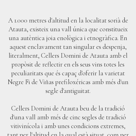
A 1.000 metres d'altitud en la localitat sorià de
Atauta, existeix una vall única que constitueix
una autèntica joia enològica i etnogràfica. En
aquest enclavament tan singular es despenja,
literalment, Cellers Domini de Atauta amb el
propòsit de reflectir en els seus vins totes les
peculiaritats que és capaç d'oferir la varietat
Negre Fi de Viñas prefiloxéricas amb més d'un
segle d'antiguitat.
Cellers Domini de Atauta beu de la tradició
d'una vall amb més de cinc segles de tradició
vitivinícola i amb unes condicions extremes,
tant per l'altitud en la qual està situat, com per