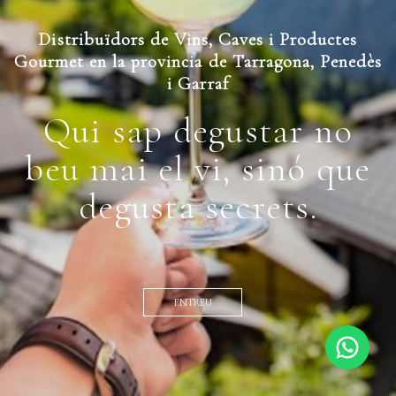
Distribuïdors de Vins, Caves i Productes
Gourmet en la provincia de Tarragona, Penedès
i Garraf
Qui sap degustar no
beu mai el vi, sinó que
degusta secrets.
ENTREU