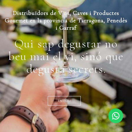
Distribuïdors de Vins, Caves i Productes
Gourmet en la provincia de Tarragona, Penedès
i Garraf
Qui sap degustar no
beu mai el vi, sinó que
degusta secrets.
ENTREU