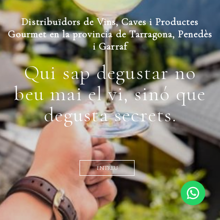
Distribuïdors de Vins, Caves i Productes
Gourmet en la provincia de Tarragona, Penedès
i Garraf
Qui sap degustar no
beu mai el vi, sinó que
degusta secrets.
ENTREU