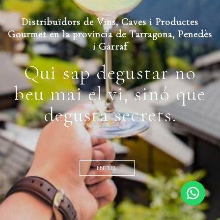
Distribuïdors de Vins, Caves i Productes
Gourmet en la provincia de Tarragona, Penedès
i Garraf
Qui sap degustar no
beu mai el vi, sinó que
degusta secrets.
ENTREU