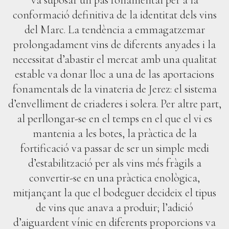
va suposar un pas fonamental per a la
conformació definitiva de la identitat dels vins
del Marc. La tendència a emmagatzemar
prolongadament vins de diferents anyades i la
necessitat d’abastir el mercat amb una qualitat
estable va donar lloc a una de las aportacions
fonamentals de la vinateria de Jerez: el sistema
d’envelliment de criaderes i solera. Per altre part,
al perllongar-se en el temps en el que el vi es
mantenia a les botes, la pràctica de la
fortificació va passar de ser un simple medi
d’estabilització per als vins més fràgils a
convertir-se en una pràctica enològica,
mitjançant la que el bodeguer decideix el tipus
de vins que anava a produir; l’adició
d’aiguardent vínic en diferents proporcions va