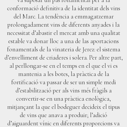
va suposar un pas fonamental per a la
conformació definitiva de la identitat dels vins
del Marc. La tendència a emmagatzemar
prolongadament vins de diferents anyades i la
necessitat d’abastir el mercat amb una qualitat
estable va donar lloc a una de las aportacions
fonamentals de la vinateria de Jerez: el sistema
d’envelliment de criaderes i solera. Per altre part,
al perllongar-se en el temps en el que el vi es
mantenia a les botes, la pràctica de la
fortificació va passar de ser un simple medi
d’estabilització per als vins més fràgils a
convertir-se en una pràctica enològica,
mitjançant la que el bodeguer decideix el tipus
de vins que anava a produir; l’adició
d’aiguardent vínic en diferents proporcions va