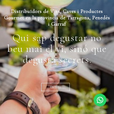
Distribuïdors de Vins, Caves i Productes
Gourmet en la provincia de Tarragona, Penedès
i Garraf
Qui sap degustar no
beu mai el vi, sinó que
degusta secrets.
ENTREU