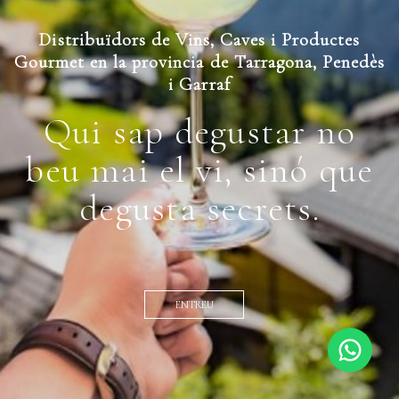
Distribuïdors de Vins, Caves i Productes
Gourmet en la provincia de Tarragona, Penedès
i Garraf
Qui sap degustar no
beu mai el vi, sinó que
degusta secrets.
ENTREU