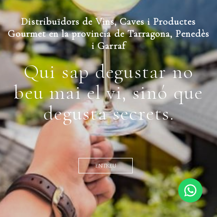
Distribuïdors de Vins, Caves i Productes
Gourmet en la provincia de Tarragona, Penedès
i Garraf
Qui sap degustar no
beu mai el vi, sinó que
degusta secrets.
ENTREU